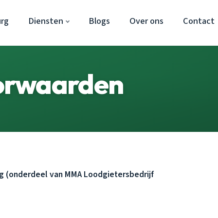
rg
Diensten
Blogs
Over ons
Contact
orwaarden
 (onderdeel van MMA Loodgietersbedrijf